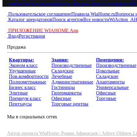
Коммерческая недвижимость, продажа
Аренда коммерческой
Пользовательское соглашение
Правила WiaHome.ru
Вопросы 
Каталог арендаторов
Поиск агентов
Все новости
WiAction
АН
ПРИЛОЖЕНИЕ WIAHOME App
Вход
Регистрация
Продажа
Квартиры:
Здания:
Помещения:
Эконом класс
Производственные
Производственные
Улучшенные
Складские
Цокольные
Пов.комфортности
Лечебные
Складские
Полнометражные
Административные
Апартаменты
Бизнес класс
Гостиницы
Универсальные
Элитные
Гипермаркеты
Офисные
Премиум класс
Офисные
Торговые
Пентхаусы
Торговые центры
Мы в социальных сетях
Автор проекта WiaHome: Роман Афанасьев /
Arhive
Oldnew
Li