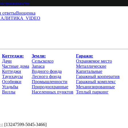
 недвижимости
и ответы
Виоценка
АЛИТИКА
VIDEO
Коттеджи:
Земли:
Гаражи:
Дачи
Сельскохоз
Охраняемое место
Частные дома
Запаса
Металлические
Коттеджи
Водного фонда
Капитальные
Таунхаусы
Лесного фонда
Гаражный кооператив
Особняки
Промышленности
Гаражный комплекс
Усадьбы
Природоохранные
Механизированные
Виллы
Населенных пунктов
Теплый паркинг
st
[13247599-5045-3466]