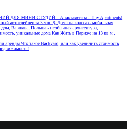
ИЙ ДЛЯ МИНИ СТУДИЙ – Апартаменты - Tiny Apartments!
ный автотрейлер за 3 млн $, Дома на колесах- мобильная
дом, Варшава, Польша - необычная архитектура,
Как Жить в Париже на 13 кв м ,
Что такое Backyard, или как увеличить стоимость
 недвижимость!