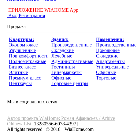
ПРИЛОЖЕНИЕ WIAHOME App
Вход
Регистрация
Продажа
Квартиры:
Здания:
Помещения:
Эконом класс
Производственные
Производственные
Улучшенные
Складские
Цокольные
Пов.комфортности
Лечебные
Складские
Полнометражные
Административные
Апартаменты
Бизнес класс
Гостиницы
Универсальные
Элитные
Гипермаркеты
Офисные
Премиум класс
Офисные
Торговые
Пентхаусы
Торговые центры
Мы в социальных сетях
Автор проекта WiaHome: Роман Афанасьев /
Arhive
Oldnew
List
[13280556-6078-4397]
All rights reserved | © 2018 - WiaHome.com