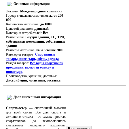
Основная информация
Локация:
Международная компания
Города с численностью человек:
от 250
000
Количество магазинов:
до 1000
Ценовой диапазон:
Дешевый
Категории потребителей:
Все
Размещение:
Внутри зданий, ТЦ, ТРЦ,
cобственные помещения, cобственные
здания
Размеры магазинов, кв.м.:
свыше 2000
Категория товаров:
Спортивные
товары, инвентарь, обувь, одежда
Раздел товаров:
Все виды спортивной
продукции, включая одежду и
инвентарь
Производство, хранение, доставка:
Дистрибуция, логистика, доставка
Дополнительная информация
Спортмастер
— спортивный магазин
для всей семьи. Все для спорта и
активного отдыха – от самых простых
спорттоваров до технологичного
снаряжения последнего поколения.