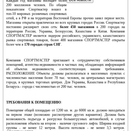
Каждый год магазины посещает более
200 миллионов человек. По общим
показателям Спортмастер вошел в
топ-10 мировых розничных спортивных
сетей, а в РФ и на территории Восточной Европы прочно занял первое место.
Магазины открыты практически во всех крупных городах России. Спортмастер
постоянно расширяет свою сеть:
более 450 магазинов
в 200 городах на
территории России, Украины, Белоруссии, Казахстана и Китая. Компания
СПОРТМАСТЕР является лидером российского, украинского, казахстанского
рынка спортивных товаров, более 400 магазинов СПОРТМАСТЕР открыты
более чем в
170 городах стран СНГ
.
Компания СПОРТМАСТЕР приглашает к сотрудничеству собственников
помещений, агентства недвижимости и частных лиц, обладающих информацией
об объектах недвижимости, соответствующих нашим требованиям.
РАСПОЛОЖЕНИЕ Объекты должны располагаться в населенных пунктах с
численностью населения более 70 тыс. человек, на центральных магистралях
города, в крупных торговых центрах. Для Украины, Казахстана и Республики
Беларусь - города с численностью от 200 тыс. человек.
ТРЕБОВАНИЯ К ПОМЕЩЕНИЮ
:
Помещение общей площадью от 1200 кв. м. до 6000 кв.м. должно находиться
на первом этаже (возможно рассмотрение других вариантов). Должна быть
возможность подъезда и разгрузки большегрузных автомобилей, в случае
расположения объекта на втором - наличие грузового лифта. Ширина входной
группы - не менее 12 метров. Высота потолков - не менее 3,5 метров.