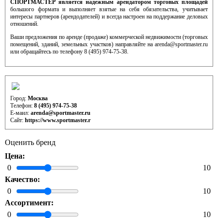
СПОРТМАСТЕР является надежным арендатором торговых площадей
большого формата и выполняет взятые на себя обязательства, учитывает
интересы партнеров (арендодателей) и всегда настроен на поддержание деловых
отношений.
Ваши предложения по аренде (продаже) коммерческой недвижимости (торговых
помещений, зданий, земельных участков) направляйте на arenda@sportmaster.ru
или обращайтесь по телефону 8 (495) 974-75-38.
Контактная информация отдела развития (аренды)
Город:
Москва
Телефон:
8 (495) 974-75-38
Е-маил:
arenda@sportmaster.ru
Сайт:
https://www.sportmaster.r
Оценить бренд
Цена:
0
10
Качество:
0
10
Ассортимент:
0
10