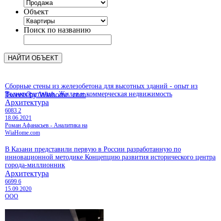
Объект
Поиск по названию
Сборные стены из железобетона для высотных зданий - опыт из
Великобритании. Жилая и коммерческая недвижимость
Tweets by Wiahome_com
Архитектура
6083
2
18.06.2021
Роман Афанасьев - Аналитика на
WiaHome.com
В Казани представили первую в России разработанную по
инновационной методике Концепцию развития исторического центра
города-миллионник
Архитектура
6699
6
15.09.2020
ООО