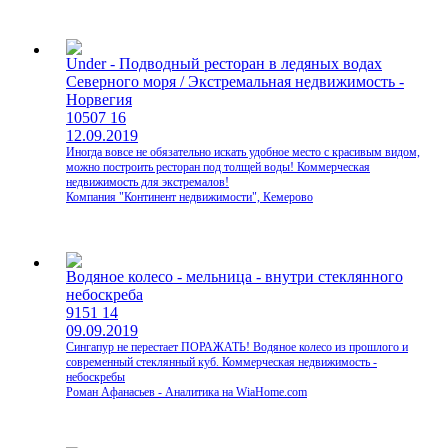
Under - Подводный ресторан в ледяных водах
Северного моря / Экстремальная недвижимость -
Норвегия
10507
16
12.09.2019
Иногда вовсе не обязательно искать удобное место с красивым видом,
можно построить ресторан под толщей воды! Коммерческая
недвижимость для экстремалов!
Компания "Континент недвижимости", Кемерово
Водяное колесо - мельница - внутри стеклянного
небоскреба
9151
14
09.09.2019
Сингапур не перестает ПОРАЖАТЬ! Водяное колесо из прошлого и
современный стеклянный куб. Коммерческая недвижимость -
небоскребы
Роман Афанасьев - Аналитика на WiaHome.com