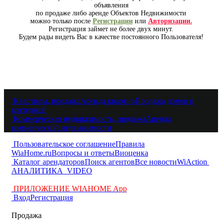
объявления
по продаже либо аренде Объектов Недвижимости
можно только после
Регистрации
или
Авторизации.
Регистрация займет не более двух минут.
Будем рады видеть Вас в качестве постоянного Пользователя!
Квартиры, продажа
Аренда квартир
Продажа домов и
коттеджей
Коммерческая недвижимость, продажа
Аренда
коммерческой недвижимости
Пользовательское соглашение
Правила
WiaHome.ru
Вопросы и ответы
Виоценка
Каталог арендаторов
Поиск агентов
Все новости
WiAction
АНАЛИТИКА
VIDEO
ПРИЛОЖЕНИЕ WIAHOME App
Вход
Регистрация
Продажа