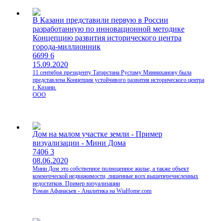
В Казани представили первую в России
разработанную по инновационной методике
Концепцию развития исторического центра
города-миллионник
6699
6
15.09.2020
11 сентября президенту Татарстана Рустаму Минниханову была
представлена Концепция устойчивого развития исторического центра
г. Казани.
ООО
Дом на малом участке земли - Пример
визуализации - Мини Дома
7406
3
08.06.2020
Мини Дом это собственное полноценное жилье, а также объект
коммерческой недвижимости, лишенные всех вышеперечисленных
недостатков. Пример визуализации
Роман Афанасьев - Аналитика на WiaHome.com