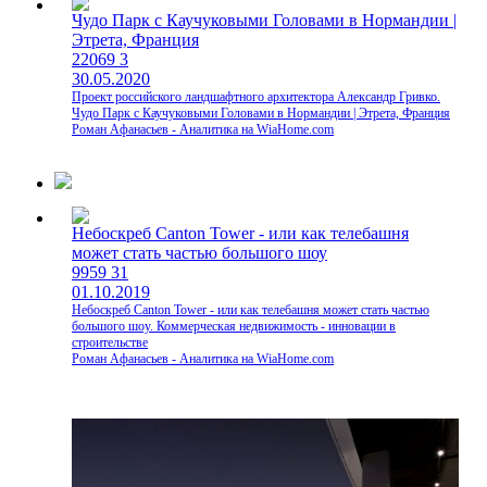
Чудо Парк с Каучуковыми Головами в Нормандии |
Этрета, Франция
22069
3
30.05.2020
Проект российского ландшафтного архитектора Александр Гривко.
Чудо Парк с Каучуковыми Головами в Нормандии | Этрета, Франция
Роман Афанасьев - Аналитика на WiaHome.com
Небоскреб Canton Tower - или как телебашня
может стать частью большого шоу
9959
31
01.10.2019
Небоскреб Canton Tower - или как телебашня может стать частью
большого шоу. Коммерческая недвижимость - инновации в
строительстве
Роман Афанасьев - Аналитика на WiaHome.com