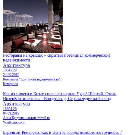
Рестораны на крышах – скрытый потенциал коммерческой
недвижимости
Архитектура
10645
29
24.09.2019
Компания "Континент недвижимости",
Кемерово
Как из ничего в Китае снова сотворили Чудо! Шанхай, Отель
ИнтерКонтиненталь – Вондерленд, Страна чудес на 5 звезд
Архитектура
16894
26
04.09.2019
Анна Куприна - автор статей на
WiaHome.com
Барачный Кемерово. Как в Центре города появляются трущобы. /