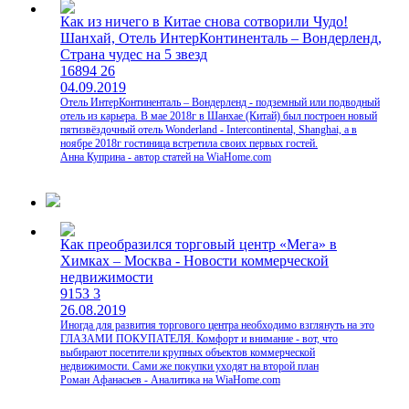
Как из ничего в Китае снова сотворили Чудо!
Шанхай, Отель ИнтерКонтиненталь – Вондерленд,
Страна чудес на 5 звезд
16894
26
04.09.2019
Отель ИнтерКонтиненталь – Вондерленд - подземный или подводный
отель из карьера. В мае 2018г в Шанхае (Китай) был построен новый
пятизвёздочный отель Wonderland - Intercontinental, Shanghai, а в
ноябре 2018г гостиница встретила своих первых гостей.
Анна Куприна - автор статей на WiaHome.com
Как преобразился торговый центр «Мега» в
Химках – Москва - Новости коммерческой
недвижимости
9153
3
26.08.2019
Иногда для развития торгового центра необходимо взглянуть на это
ГЛАЗАМИ ПОКУПАТЕЛЯ. Комфорт и внимание - вот, что
выбирают посетители крупных объектов коммерческой
недвижимости. Сами же покупки уходят на второй план
Роман Афанасьев - Аналитика на WiaHome.com