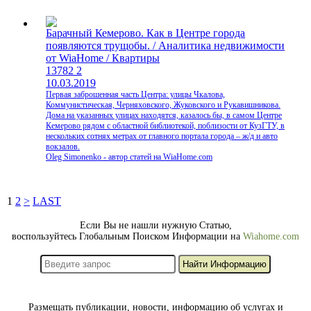
Барачный Кемерово. Как в Центре города
появляются трущобы. / Аналитика недвижимости
от WiaHome / Квартиры
13782
2
10.03.2019
Первая заброшенная часть Центра: улицы Чкалова,
Коммунистическая, Черняховского, Жуковского и Рукавишникова.
Дома на указанных улицах находятся, казалось бы, в самом Центре
Кемерово рядом с областной библиотекой, поблизости от КузГТУ, в
нескольких сотнях метрах от главного портала города – ж/д и авто
вокзалов.
Oleg Simonenko - автор статей на WiaHome.com
1
2
>
LAST
Если Вы не нашли нужную Статью,
воспользуйтесь Глобальным Поиском Информации на
Wiahome.com
Размещать публикации, новости, информацию об услугах и