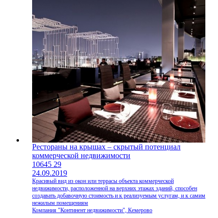
Рестораны на крышах – скрытый потенциал
коммерческой недвижимости
10645
29
24.09.2019
Красивый вид из окон или террасы объекта коммерческой
недвижимости, расположенной на верхних этажах зданий, способен
создавать добавочную стоимость и к реализуемым услугам, и к самим
нежилым помещениям
Компания "Континент недвижимости", Кемерово