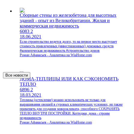
Сборные стены из железобетона для высотных
зданий - опыт из Великобритании. Жилая и
коммерческая недвижимость
6083
2
18.06.2021
Если строительство ведется долго, то на первое место выступает
стоимость привлеченных (инвестиционных) денежных средств
#коммерческая недвижимость #строительство домов
Роман Афанасьев - Аналитика на WiaHome.com
ДОМА-ТЕПЛИЦЫ ИЛИ КАК СЭКОНОМИТЬ
ТЕПЛО
6896
2
18.03.2021
Теплицы (остекление) можно использовать не только для
выращивания овощей в суровых климатических условиях, но также
применять для создания микроклимата, способного СОХРАНЯТЬ
ТЕПЛО ВНУТРИ ПОСТРОЙКИ. Коттеджи, дома - строим
недвижимость
Роман Афанасьев - Аналитика на WiaHome.com