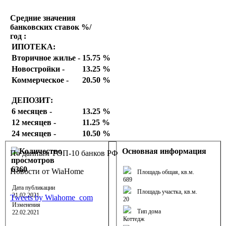
Средние значения
банковских ставок %/
год :
ИПОТЕКА:
Вторичное жилье -
15.75 %
Новостройки -
13.25 %
Коммерческое -
20.50 %
ДЕПОЗИТ:
6 месяцев -
13.25 %
12 месяцев -
11.25 %
24 месяцев -
10.50 %
Основная информация
По данным ТОП-10 банков РФ
6360
Новости от WiaHome
Площадь общая, кв.м.
689
Дата публикации
Площадь участка, кв.м.
21.02.2021
Tweets by Wiahome_com
20
Изменения
Тип дома
22.02.2021
Коттедж