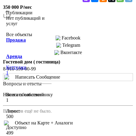
350 000
Р
/мес
Публикации
Нет публикаций и
Поделиться
услуг
Все объекты
Facebook
Продажа
Telegram
Вконтакте
Аренда
Гостевой дом ( гостиница)
Коттеджи
8-910-599-00-99
1
Написать Сообщение
Вопросы и ответы
Написать собственнику
Всего объявлений
1
Вопросов ещё не было.
Лимит
500
Объект на Карте + Аналоги
Доступно
499