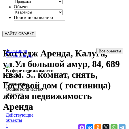
Объект
Поиск по названию
Коттедж Аренда, Калуга,
Александр
Частное лицо
ул.Ул большой амур, 84, 689
В сфере недвижимости
кв.м. 5.. комнат, снять,
c 2026г.
Гостевой дом ( гостиница)
Статистика
Общее количество
жилая недвижимость
объектов
1
Аренда
Действующие
объекты
1