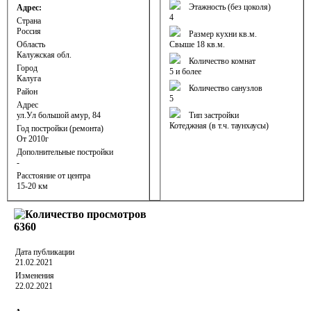
Этажность (без цоколя)
Адрес:
4
Страна
Россия
Размер кухни кв.м.
Область
Свыше 18 кв.м.
Калужская обл.
Количество комнат
Город
5 и более
Калуга
Количество санузлов
Район
5
Адрес
ул.Ул большой амур, 84
Тип застройки
Котеджная (в т.ч. таунхаусы)
Год постройки (ремонта)
От 2010г
Дополнительные постройки
-
Расстояние от центра
15-20 км
6360
Дата публикации
21.02.2021
Изменения
22.02.2021