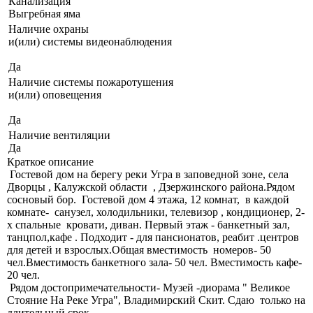
Канализация
Выгребная яма
Наличие охраны
и(или) системы видеонаблюдения
Да
Наличие системы пожаротушения
и(или) оповещения
Да
Наличие вентиляции
Да
Краткое описание
Гостевой дом на берегу реки Угра в заповедной зоне, села
Дворцы , Калужской области , Дзержинского района.Рядом
сосновый бор. Гостевой дом 4 этажа, 12 комнат, в каждой
комнате- санузел, холодильники, телевизор , кондиционер, 2-
х спальные кровати, диван. Первый этаж - банкетный зал,
танцпол,кафе . Подходит - для пансионатов, реабит .центров
для детей и взрослых.Общая вместимость номеров- 50
чел.Вместимость банкетного зала- 50 чел. Вместимость кафе-
20 чел.
Рядом достопримечательности- Музей -диорама " Великое
Стояние На Реке Угра", Владимирский Скит. Сдаю только на
длительный срок