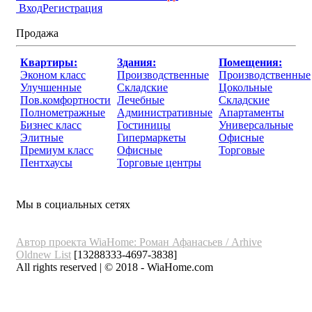
Вход
Регистрация
Продажа
Квартиры:
Здания:
Помещения:
Эконом класс
Производственные
Производственные
Улучшенные
Складские
Цокольные
Пов.комфортности
Лечебные
Складские
Полнометражные
Административные
Апартаменты
Бизнес класс
Гостиницы
Универсальные
Элитные
Гипермаркеты
Офисные
Премиум класс
Офисные
Торговые
Пентхаусы
Торговые центры
Мы в социальных сетях
Автор проекта WiaHome: Роман Афанасьев /
Arhive
Oldnew
List
[13288333-4697-3838]
All rights reserved | © 2018 - WiaHome.com
Выбор города