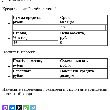
Кредитование. Расчёт платежей
Сумма кредита,
Срок,
рубли
месяцы
Ставка,
Цена объекта,
% в год
рубли
0
Посчитать ипотеку
Платёж в месяц,
Сумма выплат,
рубли
рубли
Переплата,
Покрытие кредита
рубли
доходом
Изменяйте выделенные показатели и рассчитайте возможный
ипотечный кредит