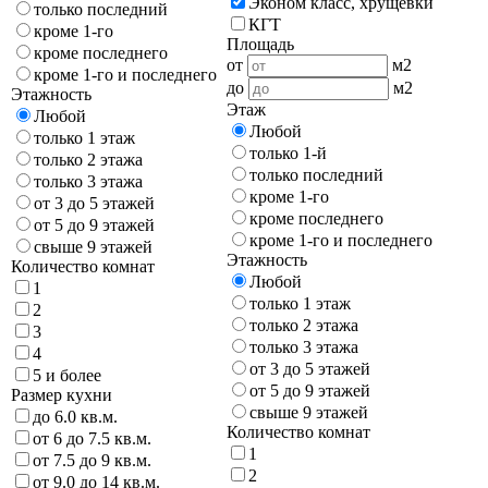
Эконом класс, хрущёвки
только последний
КГТ
кроме 1-го
Площадь
кроме последнего
от
м2
кроме 1-го и последнего
до
м2
Этажность
Этаж
Любой
Любой
только 1 этаж
только 1-й
только 2 этажа
только последний
только 3 этажа
кроме 1-го
от 3 до 5 этажей
кроме последнего
от 5 до 9 этажей
кроме 1-го и последнего
свыше 9 этажей
Этажность
Количество комнат
Любой
1
только 1 этаж
2
только 2 этажа
3
только 3 этажа
4
от 3 до 5 этажей
5 и более
от 5 до 9 этажей
Размер кухни
свыше 9 этажей
до 6.0 кв.м.
Количество комнат
от 6 до 7.5 кв.м.
1
от 7.5 до 9 кв.м.
2
от 9.0 до 14 кв.м.