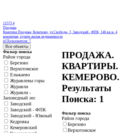
11573
4
Продажа
Квартира Продажа, Кемерово, ул.Свободы, 3, Заводский - ФПК, 146 кв.м. 4
комнатная, купить жилая недвижимость
id Пользователя: 7
Фильтр поиска
ПРОДАЖА.
Район города
Березово
КВАРТИРЫ.
Верхотомское
КЕМЕРОВО.
Елыкаево
Журавлевы горы
Результаты
Журавли
Журавли -
Поиска: 1
Заповедный лес
Заводский
Заводский - ФПК
Фильтр поиска
Заводский - Южный
Район города
Кедровка
Березово
Кемеровский
Верхотомское