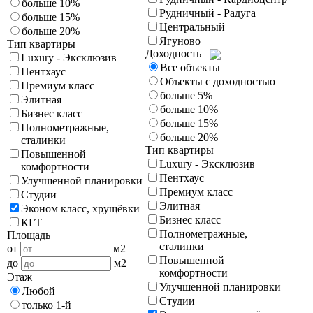
больше 10%
Рудничный - Радуга
больше 15%
Центральный
больше 20%
Ягуново
Тип квартиры
Доходность
Luxury - Эксклюзив
Все объекты
Пентхаус
Объекты с доходностью
Премиум класс
больше 5%
Элитная
больше 10%
Бизнес класс
больше 15%
Полнометражные,
больше 20%
сталинки
Тип квартиры
Повышенной
Luxury - Эксклюзив
комфортности
Пентхаус
Улучшенной планировки
Премиум класс
Студии
Элитная
Эконом класс, хрущёвки
Бизнес класс
КГТ
Полнометражные,
Площадь
сталинки
от
м2
Повышенной
до
м2
комфортности
Этаж
Улучшенной планировки
Любой
Студии
только 1-й