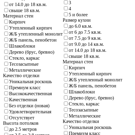
3
от 14.0 до 18 кв.м.
4
свыше 18 кв.м.
5 и более
Материал стен
Размер кухни
Кирпич
до 6.0 кв.м.
Утепленный кирпич
от 6 до 7.5 кв.м.
Ж/Б утепленный монолит
от 7.5 до 9 кв.м.
Ж/Б панель, пенобетон
от 9.0 до 14 кв.м.
Шлакоблоки
от 14.0 до 18 кв.м.
Дерево (брус, бревно)
свыше 18 кв.м.
Стекло, каркас
Материал стен
Тесозасыпные
Кирпич
Металлические
Утепленный кирпич
Качество отделки
Ж/Б утепленный монолит
Уникальная роскошь
Ж/Б панель, пенобетон
Премиум класс
Шлакоблоки
Высококачественная
Дерево (брус, бревно)
Качественная
Стекло, каркас
Без отделки (новая)
Тесозасыпные
Удовлетворительная
Металлические
Отсутствует
Качество отделки
Высота потолков
Уникальная роскошь
до 2.5 метров
Премиум класс