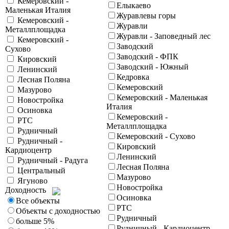
Кемеровский -
Елыкаево
Маленькая Италия
Журавлевы горы
Кемеровский -
Журавли
Металлплощадка
Журавли - Заповедный лес
Кемеровский -
Заводский
Сухово
Заводский - ФПК
Кировский
Заводский - Южный
Ленинский
Кедровка
Лесная Поляна
Кемеровский
Мазурово
Кемеровский - Маленькая
Новостройка
Италия
Осиновка
Кемеровский -
РТС
Металлплощадка
Рудничный
Кемеровский - Сухово
Рудничный -
Кировский
Кардиоцентр
Ленинский
Рудничный - Радуга
Лесная Поляна
Центральный
Мазурово
Ягуново
Новостройка
Доходность
Осиновка
Все объекты
РТС
Объекты с доходностью
Рудничный
больше 5%
Рудничный - Кардиоцентр