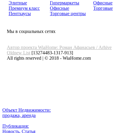
Элитные
Гипермаркеты
Офисные
Премиум класс
Офисные
Торговые
Пентхаусы
Торговые центры
Мы в социальных сетях
Автор проекта WiaHome: Роман Афанасьев /
Arhive
Oldnew
List
[13274483-1317-913]
All rights reserved | © 2018 - WiaHome.com
Выбор города
Внимание
Разместить
Объект Недвижимости:
продажа, аренда
Публикация:
Новость, Статья