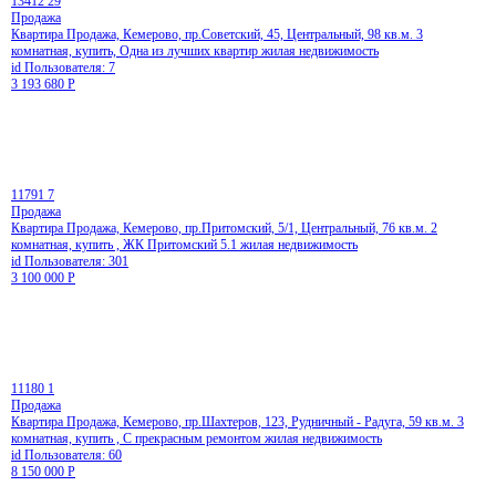
13412
29
Продажа
Квартира Продажа, Кемерово, пр.Советский, 45, Центральный, 98 кв.м. 3
комнатная, купить, Одна из лучших квартир жилая недвижимость
id Пользователя: 7
3 193 680
Р
11791
7
Продажа
Квартира Продажа, Кемерово, пр.Притомский, 5/1, Центральный, 76 кв.м. 2
комнатная, купить , ЖК Притомский 5.1 жилая недвижимость
id Пользователя: 301
3 100 000
Р
11180
1
Продажа
Квартира Продажа, Кемерово, пр.Шахтеров, 123, Рудничный - Радуга, 59 кв.м. 3
комнатная, купить , С прекрасным ремонтом жилая недвижимость
id Пользователя: 60
8 150 000
Р