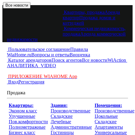
Квартиры, продажа
Аренда
квартир
Продажа домов и
коттеджей
Коммерческая недвижимость,
продажа
Аренда коммерческой
недвижимости
Пользовательское соглашение
Правила
WiaHome.ru
Вопросы и ответы
Виоценка
Каталог арендаторов
Поиск агентов
Все новости
WiAction
АНАЛИТИКА
VIDEO
ПРИЛОЖЕНИЕ WIAHOME App
Вход
Регистрация
Продажа
Квартиры:
Здания:
Помещения:
Эконом класс
Производственные
Производственные
Улучшенные
Складские
Цокольные
Пов.комфортности
Лечебные
Складские
Полнометражные
Административные
Апартаменты
Бизнес класс
Гостиницы
Универсальные