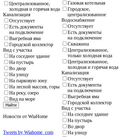
Газовая котельная
Централизованное,
Городское,
холодная и горячая вода
централизованное
Канализация
Водоснабжение
Отсутствует
Отсутствует
Есть документы
Есть документы
на подключение
на подключение
Выгребная яма
Скважина
Городской коллектор
Централизованное,
Вид с участка
только холодная вода
На соседнее здание
Централизованное,
На пустырь
холодная и горячая вода
Во двор
Канализация
На улицу
Отсутствует
На парковую зону
Есть документы
На лесной массив, горы
на подключение
На реку, озеро
Выгребная яма
Вид на море
Городской коллектор
Вид с участка
На соседнее здание
Новости от WiaHome
На пустырь
Во двор
Tweets by Wiahome_com
На улицу