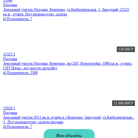
13940
Продажа
Земельный участок Продажа, Кемерово, ул.Карболитовская, 1, Заводский, 23121
кв.м., купить, Под производство, склады
id Пользователя: 7
120 000
Р
11323
2
Продажа
Земельный участок Продажа, Кемерово, пр.СНТ, Новостройка, 1000 кв.м., купить ,
СНТ Наука - под жилую застройку
id Пользователя: 2368
12 000 000
Р
11810
1
Продажа
Земельный участок 9311 кв.м. купить в г.Кемерово, Заводский, ул.Карболитовская -
1 , Под производство, склады продажа
id Пользователя: 7