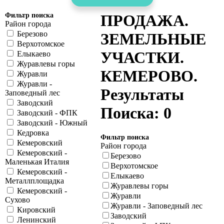
Фильтр поиска
ПРОДАЖА.
Район города
Березово
ЗЕМЕЛЬНЫЕ
Верхотомское
УЧАСТКИ.
Елыкаево
Журавлевы горы
КЕМЕРОВО.
Журавли
Журавли -
Результаты
Заповедный лес
Заводский
Поиска: 0
Заводский - ФПК
Заводский - Южный
Кедровка
Фильтр поиска
Кемеровский
Район города
Кемеровский -
Березово
Маленькая Италия
Верхотомское
Кемеровский -
Елыкаево
Металлплощадка
Журавлевы горы
Кемеровский -
Журавли
Сухово
Журавли - Заповедный лес
Кировский
Заводский
Ленинский