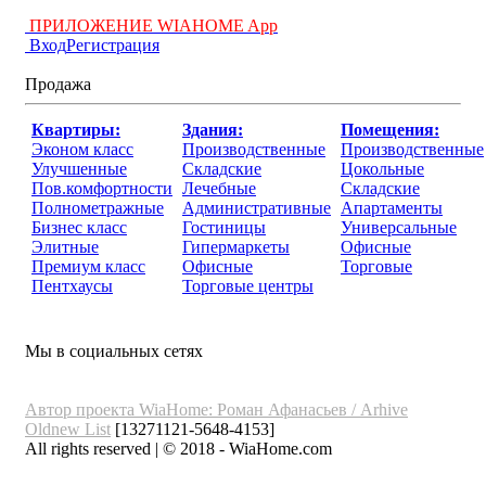
ПРИЛОЖЕНИЕ WIAHOME App
Вход
Регистрация
Продажа
Квартиры:
Здания:
Помещения:
Эконом класс
Производственные
Производственные
Улучшенные
Складские
Цокольные
Пов.комфортности
Лечебные
Складские
Полнометражные
Административные
Апартаменты
Бизнес класс
Гостиницы
Универсальные
Элитные
Гипермаркеты
Офисные
Премиум класс
Офисные
Торговые
Пентхаусы
Торговые центры
Мы в социальных сетях
Автор проекта WiaHome: Роман Афанасьев /
Arhive
Oldnew
List
[13271121-5648-4153]
All rights reserved | © 2018 - WiaHome.com