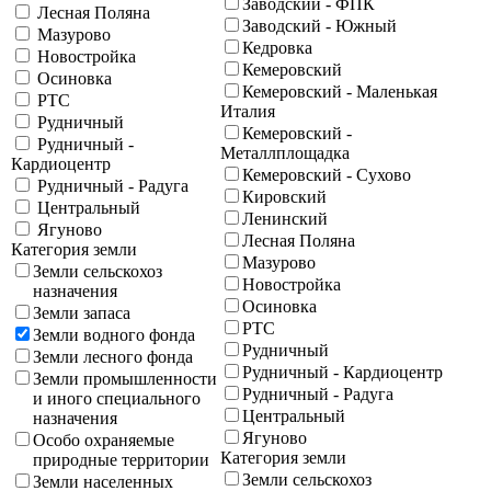
Заводский - ФПК
Лесная Поляна
Заводский - Южный
Мазурово
Кедровка
Новостройка
Кемеровский
Осиновка
Кемеровский - Маленькая
РТС
Италия
Рудничный
Кемеровский -
Рудничный -
Металлплощадка
Кардиоцентр
Кемеровский - Сухово
Рудничный - Радуга
Кировский
Центральный
Ленинский
Ягуново
Лесная Поляна
Категория земли
Мазурово
Земли сельскохоз
Новостройка
назначения
Осиновка
Земли запаса
РТС
Земли водного фонда
Рудничный
Земли лесного фонда
Рудничный - Кардиоцентр
Земли промышленности
Рудничный - Радуга
и иного специального
Центральный
назначения
Ягуново
Особо охраняемые
Категория земли
природные территории
Земли сельскохоз
Земли населенных